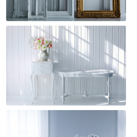
_Q1A9695_v01